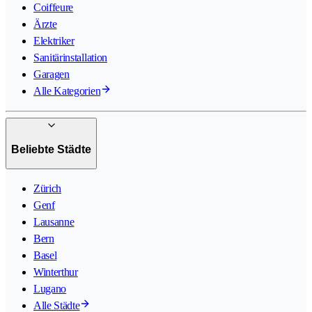
Coiffeure
Ärzte
Elektriker
Sanitärinstallation
Garagen
Alle Kategorien
Beliebte Städte
Zürich
Genf
Lausanne
Bern
Basel
Winterthur
Lugano
Alle Städte