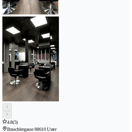
4.8
(5)
Braschlergasse 8
8610 Uster