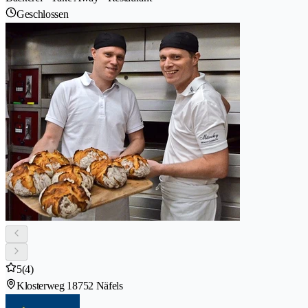
Geschlossen
5
(4)
Klosterweg 1
8752 Näfels