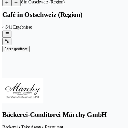
/
Café in Ostschweiz (Region)
Café in Ostschweiz (Region)
4.641 Ergebnisse
Jetzt geöffnet
Bäckerei-Conditorei Märchy GmbH
Bäckerei • Take Away • Restaurant