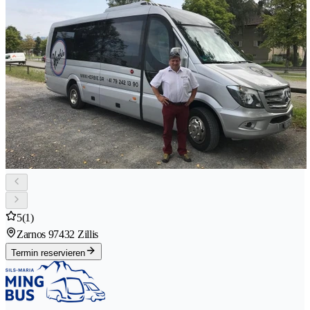
5
(1)
Zarnos 9
7432 Zillis
Termin reservieren