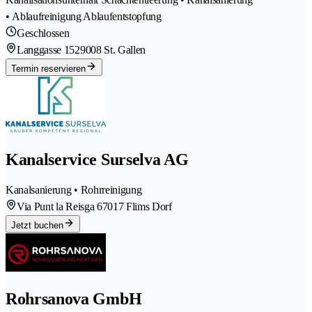
• Ablaufreinigung Ablaufentstopfung
Geschlossen
Langgasse 152
9008 St. Gallen
Termin reservieren
Kanalservice Surselva AG
Kanalsanierung • Rohrreinigung
Via Punt la Reisga 6
7017 Flims Dorf
Jetzt buchen
Rohrsanova GmbH