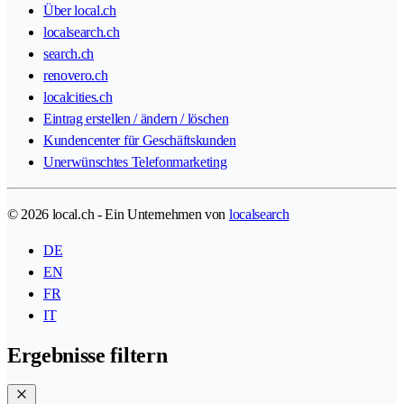
Über local.ch
localsearch.ch
search.ch
renovero.ch
localcities.ch
Eintrag erstellen / ändern / löschen
Kundencenter für Geschäftskunden
Unerwünschtes Telefonmarketing
© 2026 local.ch - Ein Unternehmen von
localsearch
DE
EN
FR
IT
Ergebnisse filtern