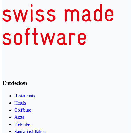
Entdecken
Restaurants
Hotels
Coiffeure
Ärzte
Elektriker
Sanitärinstallation