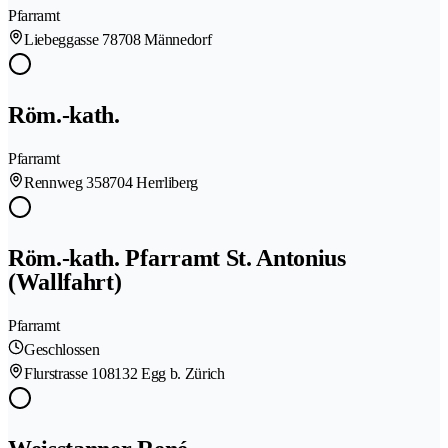
Pfarramt
Liebeggasse 7
8708 Männedorf
Röm.-kath.
Pfarramt
Rennweg 35
8704 Herrliberg
Röm.-kath. Pfarramt St. Antonius
(Wallfahrt)
Pfarramt
Geschlossen
Flurstrasse 10
8132 Egg b. Zürich