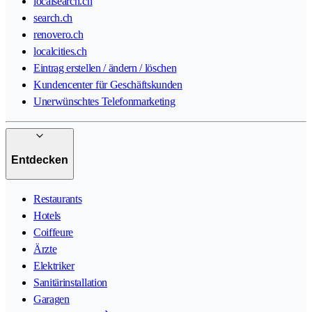
localsearch.ch
search.ch
renovero.ch
localcities.ch
Eintrag erstellen / ändern / löschen
Kundencenter für Geschäftskunden
Unerwünschtes Telefonmarketing
Entdecken
Restaurants
Hotels
Coiffeure
Ärzte
Elektriker
Sanitärinstallation
Garagen