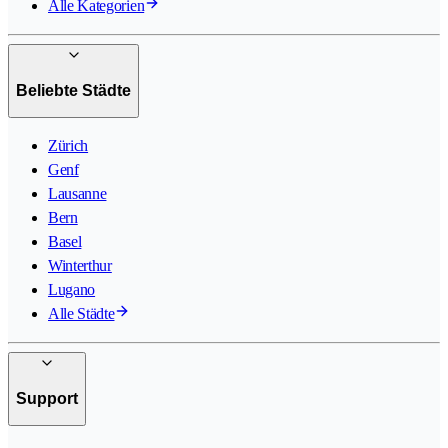
Alle Kategorien
Beliebte Städte
Zürich
Genf
Lausanne
Bern
Basel
Winterthur
Lugano
Alle Städte
Support