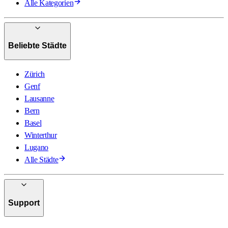
Alle Kategorien
Beliebte Städte
Zürich
Genf
Lausanne
Bern
Basel
Winterthur
Lugano
Alle Städte
Support