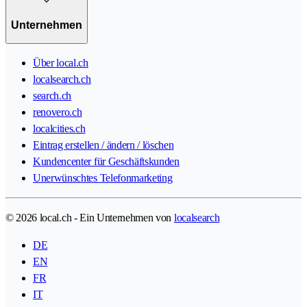
Unternehmen
Über local.ch
localsearch.ch
search.ch
renovero.ch
localcities.ch
Eintrag erstellen / ändern / löschen
Kundencenter für Geschäftskunden
Unerwünschtes Telefonmarketing
© 2026 local.ch - Ein Unternehmen von
localsearch
DE
EN
FR
IT