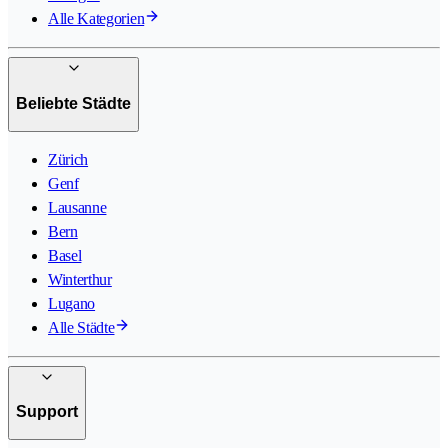
Alle Kategorien
Beliebte Städte
Zürich
Genf
Lausanne
Bern
Basel
Winterthur
Lugano
Alle Städte
Support