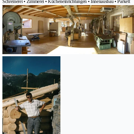
Schreinerei • Zimmerei • Kücheneinrichtungen • Innenausbau • Parkett