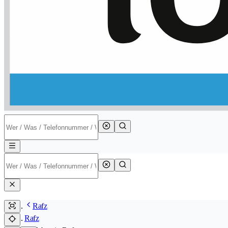
Rafz
Rafz