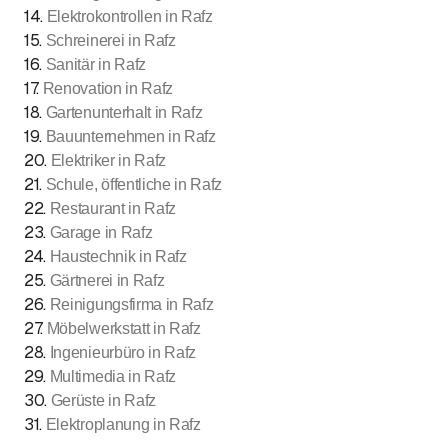
14
.
Elektrokontrollen in Rafz
15
.
Schreinerei in Rafz
16
.
Sanitär in Rafz
17
.
Renovation in Rafz
18
.
Gartenunterhalt in Rafz
19
.
Bauunternehmen in Rafz
20
.
Elektriker in Rafz
21
.
Schule, öffentliche in Rafz
22
.
Restaurant in Rafz
23
.
Garage in Rafz
24
.
Haustechnik in Rafz
25
.
Gärtnerei in Rafz
26
.
Reinigungsfirma in Rafz
27
.
Möbelwerkstatt in Rafz
28
.
Ingenieurbüro in Rafz
29
.
Multimedia in Rafz
30
.
Gerüste in Rafz
31
.
Elektroplanung in Rafz