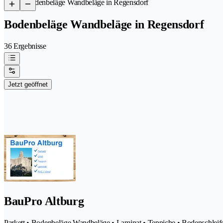
/
Bodenbeläge Wandbeläge in Regensdorf
Bodenbeläge Wandbeläge in Regensdorf
36 Ergebnisse
Jetzt geöffnet
BauPro Altburg
Parkett • Bodenbeläge Wandbeläge • Laminat • Teppiche • Bodenschleif