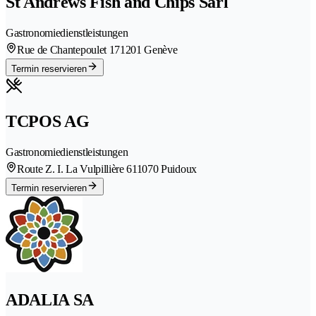
St Andrews Fish and Chips Sàrl
Gastronomiedienstleistungen
Rue de Chantepoulet 17
1201 Genève
Termin reservieren
TCPOS AG
Gastronomiedienstleistungen
Route Z. I. La Vulpillière 61
1070 Puidoux
Termin reservieren
ADALIA SA