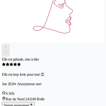
Elle est géniale, rien à dire
Elle est trop forte pour tout 👏
Jun 2026
• Anonymous user
4.3
(6)
Rue du Nord 24
1180 Rolle
Termin reservieren