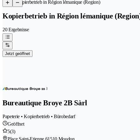
/
Kopierbetrieb in Région lémanique (Region)
Kopierbetrieb in Région lémanique (Region
20 Ergebnisse
Jetzt geöffnet
Bureautique Broye 2B Sàrl
Papeterie • Kopierbetrieb • Bürobedarf
Geöffnet
5
(3)
Place Saint-Etienne 6
1510 Moudon