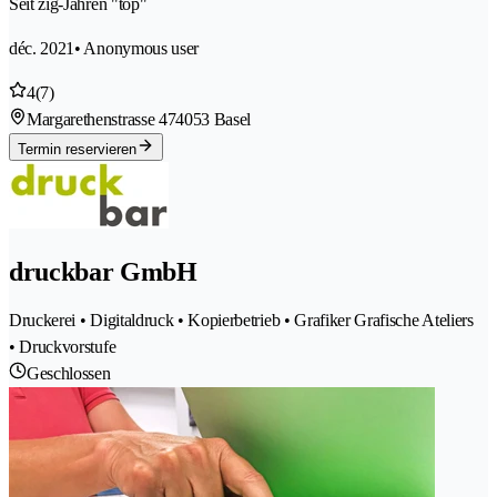
Seit zig-Jahren "top"
déc. 2021
• Anonymous user
4
(7)
Margarethenstrasse 47
4053 Basel
Termin reservieren
druckbar GmbH
Druckerei • Digitaldruck • Kopierbetrieb • Grafiker Grafische Ateliers
• Druckvorstufe
Geschlossen