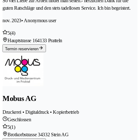
So viel Liebe zur Arbeit findet man selten.- herzlichen Dank für die
guten Ratschläge und den stets tadellosen Service. Ich bin begeistert.
nov. 2023
• Anonymous user
5
(4)
Hauptstrasse 16
4133 Pratteln
Termin reservieren
Mobus AG
Druckerei • Digitaldruck • Kopierbetrieb
Geschlossen
5
(1)
Brotkorbstrasse 3
4332 Stein AG