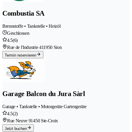
Combustia SA
Brennstoffe • Tankstelle • Heizöl
Geschlossen
4.5
(6)
Rue de l'Industrie 41
1950 Sion
Termin reservieren
Garage Balcon du Jura Sàrl
Garage • Tankstelle • Motorgeräte Gartengeräte
4.5
(2)
Rue Neuve 9
1450 Ste-Croix
Jetzt buchen