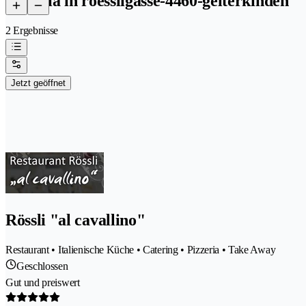
pizzeria in roessligasse-4460-gelterkinden
2 Ergebnisse
Jetzt geöffnet
Rössli "al cavallino"
Restaurant • Italienische Küche • Catering • Pizzeria • Take Away
Geschlossen
Gut und preiswert