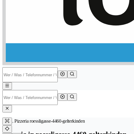
Pizzeria roessligasse-4460-gelterkinden