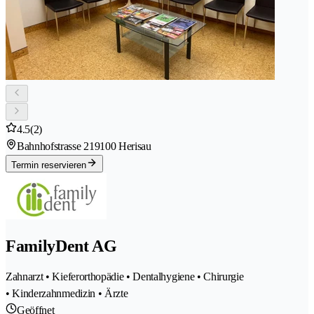
4.5
(2)
Bahnhofstrasse 21
9100 Herisau
Termin reservieren
FamilyDent AG
Zahnarzt • Kieferorthopädie • Dentalhygiene • Chirurgie
• Kinderzahnmedizin • Ärzte
Geöffnet