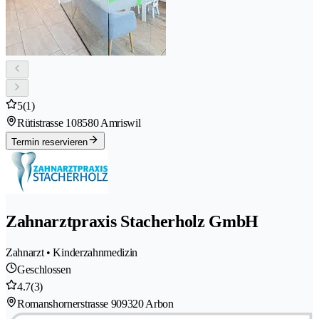
5
(1)
Rütistrasse 10
8580 Amriswil
Termin reservieren
Zahnarztpraxis Stacherholz GmbH
Zahnarzt • Kinderzahnmedizin
Geschlossen
4.7
(3)
Romanshornerstrasse 90
9320 Arbon