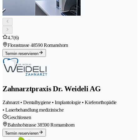
4.7
(6)
Florastrasse 4
8590 Romanshorn
Termin reservieren
Zahnarztpraxis Dr. Weideli AG
Zahnarzt • Dentalhygiene • Implantologie • Kieferorthopädie
• Laserbehandlung medizinische
Geschlossen
Bahnhofstrasse 3
8590 Romanshorn
Termin reservieren