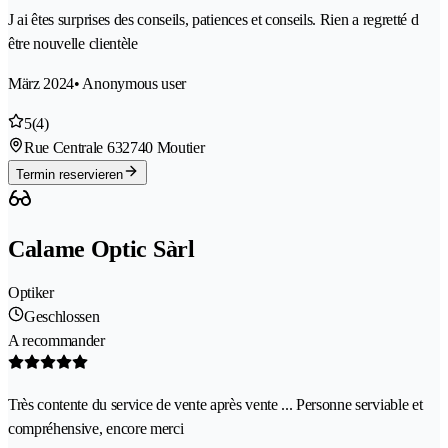
J ai êtes surprises des conseils, patiences et conseils. Rien a regretté d
être nouvelle clientèle
März 2024
• Anonymous user
5
(4)
Rue Centrale 63
2740 Moutier
Termin reservieren
Calame Optic Sàrl
Optiker
Geschlossen
A recommander
Très contente du service de vente après vente ... Personne serviable et
compréhensive, encore merci