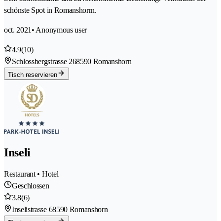
schönste Spot in Romanshorrn.
oct. 2021
• Anonymous user
4.9
(10)
Schlossbergstrasse 26
8590 Romanshorn
Tisch reservieren
Inseli
Restaurant • Hotel
Geschlossen
3.8
(6)
Inselistrasse 6
8590 Romanshorn