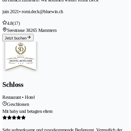
juin 2021
• romi.deck@bluewin.ch
4.8
(17)
Seestrasse 3
8265 Mammern
Jetzt buchen
Schloss
Restaurant • Hotel
Geschlossen
Mit baby und betagten eltern
Sehr aufmerksame und zuvorkommende Bedienung. Vermutlich der