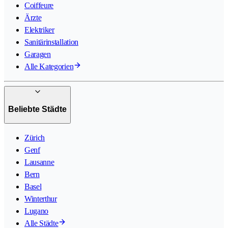
Coiffeure
Ärzte
Elektriker
Sanitärinstallation
Garagen
Alle Kategorien
Beliebte Städte
Zürich
Genf
Lausanne
Bern
Basel
Winterthur
Lugano
Alle Städte