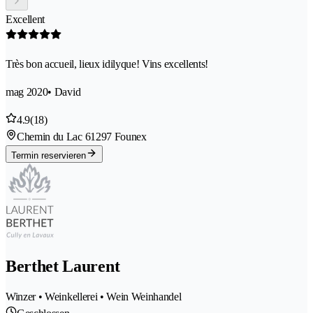
Excellent
Très bon accueil, lieux idilyque! Vins excellents!
mag 2020
• David
4.9
(18)
Chemin du Lac 6
1297 Founex
Termin reservieren
Berthet Laurent
Winzer • Weinkellerei • Wein Weinhandel