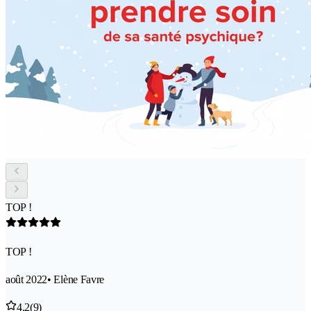
TOP !
TOP !
août 2022
• Elène Favre
4.2
(9)