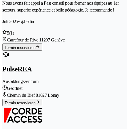
Nous avons fait appel a Fast conseil pour former nos équipes au 1er
secours, superbe expérience et belle pédagogie, Je recommande !
Juli 2025
• g.bertin
5
(1)
Carrefour de Rive 1
1207 Genève
Termin reservieren
PulseREA
Ausbildungszentrum
Geöffnet
Chemin du Bief 8
1027 Lonay
Termin reservieren