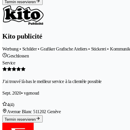
Termin reservieren
Kito publicité
Werbung • Schilder • Grafiker Grafische Ateliers • Stickerei • Kommuni
Geschlossen
Service
J’ai trouvé là-bas le meilleur service à la clientèle possible
Sept. 2020
• vgenoud
4
(4)
Avenue Blanc 51
1202 Genève
Termin reservieren