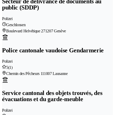
Secteur de délivrance de documents au
public (SDDP)
Polizei
Geschlossen
Boulevard Helvétique 27
1207 Genève
Police cantonale vaudoise Gendarmerie
Polizei
5
(1)
Chemin des Pêcheurs 11
1007 Lausanne
Service cantonal des objets trouvés, des
évacuations et du garde-meuble
Polizei