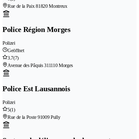
Rue de la Paix 8
1820 Montreux
Police Région Morges
Polizei
Geöffnet
3.7
(7)
Avenue des Pâquis 31
1110 Morges
Police Est Lausannois
Polizei
5
(1)
Rue de la Poste 9
1009 Pully