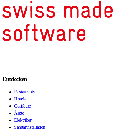
Entdecken
Restaurants
Hotels
Coiffeure
Ärzte
Elektriker
Sanitärinstallation