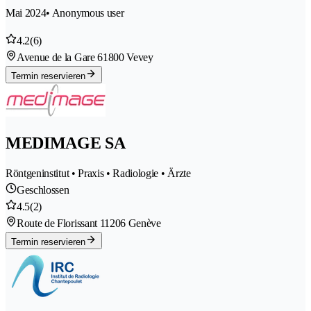
Mai 2024
• Anonymous user
4.2
(6)
Avenue de la Gare 6
1800 Vevey
Termin reservieren
MEDIMAGE SA
Röntgeninstitut • Praxis • Radiologie • Ärzte
Geschlossen
4.5
(2)
Route de Florissant 1
1206 Genève
Termin reservieren