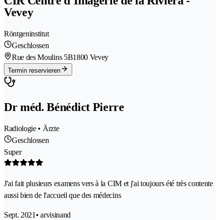
CIR Centre d'Imagerie de la Riviera -
Vevey
Röntgeninstitut
Geschlossen
Rue des Moulins 5B
1800 Vevey
Termin reservieren
Dr méd. Bénédict Pierre
Radiologie • Ärzte
Geschlossen
Super
J'ai fait plusieurs examens vers à la CIM et j'ai toujours été très contente
aussi bien de l'accueil que des médecins
Sept. 2021
• arvisinand