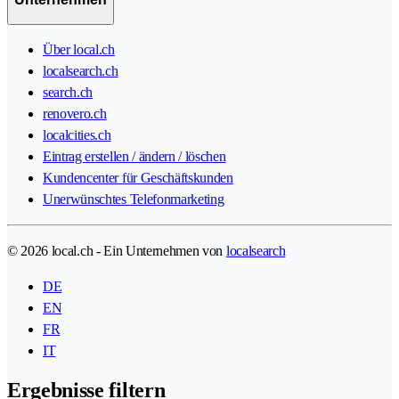
Über local.ch
localsearch.ch
search.ch
renovero.ch
localcities.ch
Eintrag erstellen / ändern / löschen
Kundencenter für Geschäftskunden
Unerwünschtes Telefonmarketing
© 2026 local.ch - Ein Unternehmen von
localsearch
DE
EN
FR
IT
Ergebnisse filtern