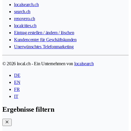
localsearch.ch
search.ch
renovero.ch
localcities.ch
Eintrag erstellen / ändern / löschen
Kundencenter für Geschäftskunden
Unerwünschtes Telefonmarketing
© 2026 local.ch - Ein Unternehmen von
localsearch
DE
EN
FR
IT
Ergebnisse filtern