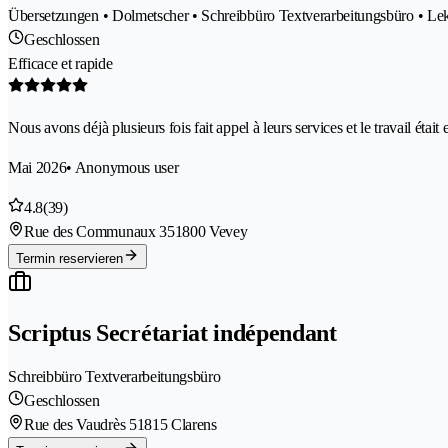
Übersetzungen • Dolmetscher • Schreibbüro Textverarbeitungsbüro • Lekt
Geschlossen
Efficace et rapide
Nous avons déjà plusieurs fois fait appel à leurs services et le travail était 
Mai 2026
• Anonymous user
4.8
(39)
Rue des Communaux 35
1800 Vevey
Termin reservieren
Scriptus Secrétariat indépendant
Schreibbüro Textverarbeitungsbüro
Geschlossen
Rue des Vaudrès 5
1815 Clarens