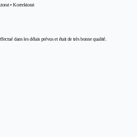
orat • Korrektorat
effectué dans les délais prévus et était de très bonne qualité.