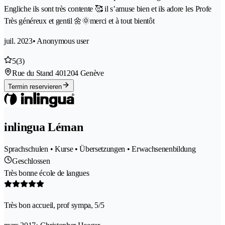
Engliche ils sont très contente 🥰 il s’amuse bien et ils adore les Profe
Très généreux et gentil 🌼🌞merci et à tout bientôt
juil. 2023
• Anonymous user
5
(3)
Rue du Stand 40
1204 Genève
Termin reservieren
inlingua Léman
Sprachschulen • Kurse • Übersetzungen • Erwachsenenbildung
Geschlossen
Très bonne école de langues
Très bon accueil, prof sympa, 5/5