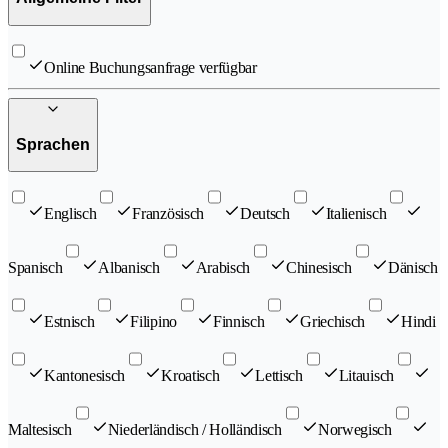
Online Buchungsanfrage verfügbar
Sprachen
Englisch
Französisch
Deutsch
Italienisch
Spanisch
Albanisch
Arabisch
Chinesisch
Dänisch
Estnisch
Filipino
Finnisch
Griechisch
Hindi
Kantonesisch
Kroatisch
Lettisch
Litauisch
Maltesisch
Niederländisch / Holländisch
Norwegisch