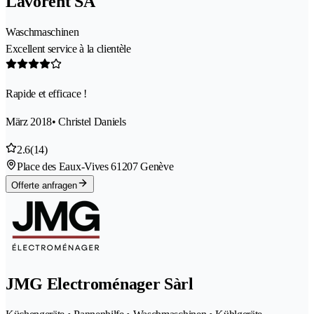
Lavorent SA
Waschmaschinen
Excellent service à la clientèle
Rapide et efficace !
März 2018
• Christel Daniels
2.6
(14)
Place des Eaux-Vives 6
1207 Genève
Offerte anfragen
JMG Electroménager Sàrl