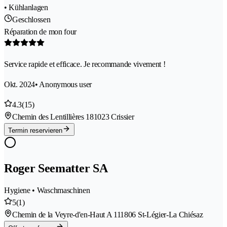
• Kühlanlagen
Geschlossen
Réparation de mon four
Service rapide et efficace. Je recommande vivement !
Okt. 2024
• Anonymous user
4.3
(15)
Chemin des Lentillières 18
1023 Crissier
Termin reservieren
Roger Seematter SA
Hygiene • Waschmaschinen
5
(1)
Chemin de la Veyre-d'en-Haut A 11
1806 St-Légier-La Chiésaz