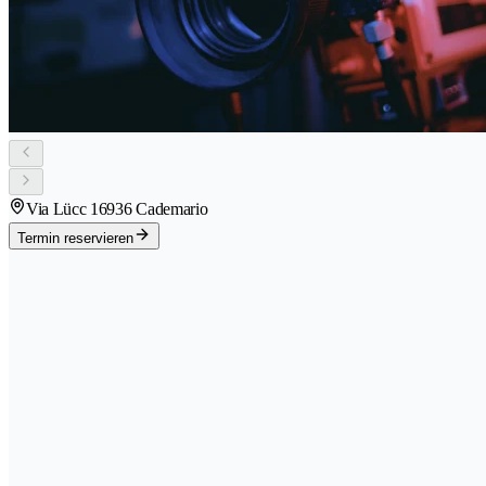
Via Lücc 1
6936 Cademario
Termin reservieren