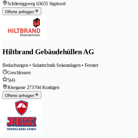
Schliereggweg 6
3655 Sigriswil
Offerte anfragen
Hiltbrand Gebäudehüllen AG
Bedachungen • Solartechnik Solaranlagen • Fenster
Geschlossen
5
(4)
Risegasse 27
3704 Krattigen
Offerte anfragen