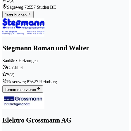
5
(3)
Sägeweg 7
2557 Studen BE
Jetzt buchen
Stegmann Roman und Walter
Sanitär • Heizungen
Geöffnet
5
(2)
Rosenweg 8
3627 Heimberg
Termin reservieren
Elektro Grossmann AG