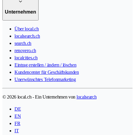
Unternehmen
Über local.ch
localsearch.ch
search.ch
renovero.ch
localcities.ch
Eintrag erstellen / ändern / löschen
Kundencenter für Geschäftskunden
Unerwünschtes Telefonmarketing
© 2026 local.ch - Ein Unternehmen von
localsearch
DE
EN
FR
IT