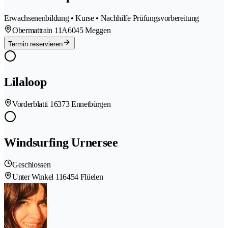
Erwachsenenbildung • Kurse • Nachhilfe Prüfungsvorbereitung
Obermattrain 11A
6045 Meggen
Termin reservieren
Lilaloop
Vorderblatti 1
6373 Ennetbürgen
Windsurfing Urnersee
Geschlossen
Unter Winkel 11
6454 Flüelen