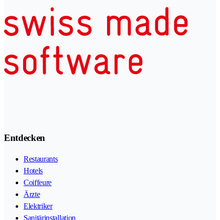
Entdecken
Restaurants
Hotels
Coiffeure
Ärzte
Elektriker
Sanitärinstallation