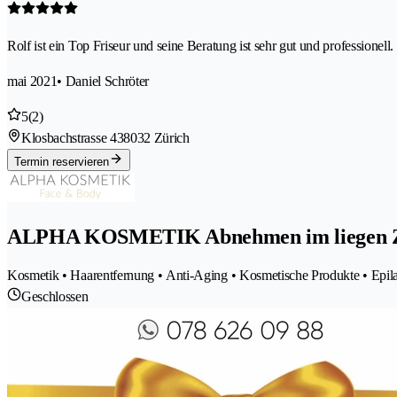
Rolf ist ein Top Friseur und seine Beratung ist sehr gut und professionell.
mai 2021
• Daniel Schröter
5
(2)
Klosbachstrasse 43
8032 Zürich
Termin reservieren
ALPHA KOSMETIK Abnehmen im liegen 
Kosmetik • Haarentfernung • Anti-Aging • Kosmetische Produkte • Epil
Geschlossen