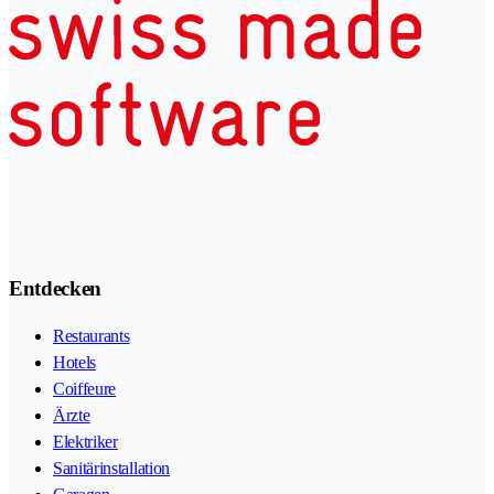
Entdecken
Restaurants
Hotels
Coiffeure
Ärzte
Elektriker
Sanitärinstallation