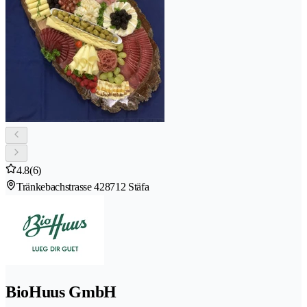
4.8
(6)
Tränkebachstrasse 42
8712 Stäfa
BioHuus GmbH