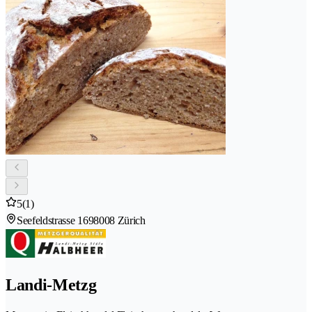
5
(1)
Seefeldstrasse 169
8008 Zürich
Landi-Metzg