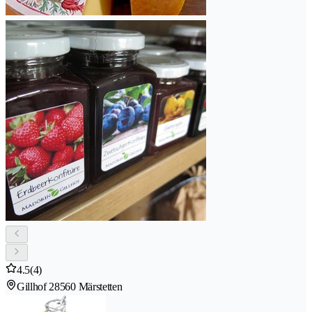
4.5
(4)
Gillhof 2
8560 Märstetten