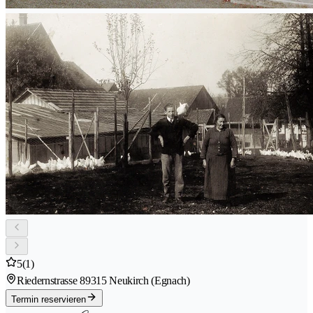
5
(1)
Riedernstrasse 8
9315 Neukirch (Egnach)
Termin reservieren