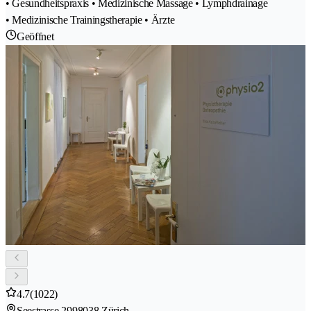
• Gesundheitspraxis • Medizinische Massage • Lymphdrainage
• Medizinische Trainingstherapie • Ärzte
Geöffnet
4.7
(1022)
Seestrasse 299
8038 Zürich