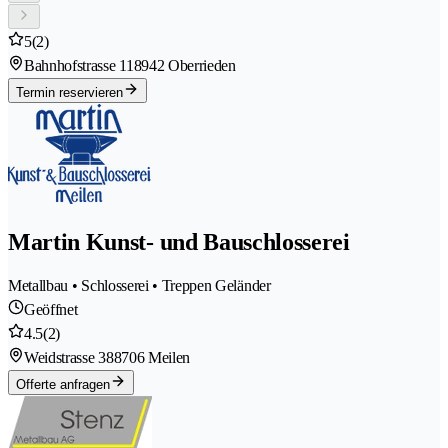
5
(2)
Bahnhofstrasse 11
8942 Oberrieden
Termin reservieren
Martin Kunst- und Bauschlosserei
Metallbau • Schlosserei • Treppen Geländer
Geöffnet
4.5
(2)
Weidstrasse 38
8706 Meilen
Offerte anfragen