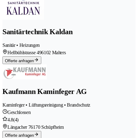
Sanitärtechnik Kaldan
Sanitär • Heizungen
Hellbühlstrasse 49
6102 Malters
Offerte anfragen
Kaufmann Kaminfeger AG
Kaminfeger • Lüftungsreinigung • Brandschutz
Geschlossen
4.8
(4)
Längacher 7
6170 Schüpfheim
Offerte anfragen