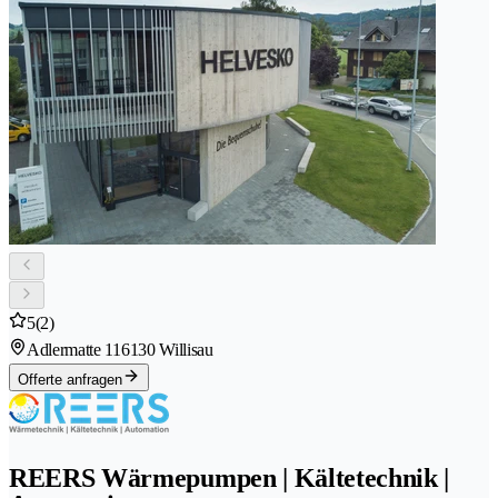
5
(2)
Adlermatte 11
6130 Willisau
Offerte anfragen
REERS Wärmepumpen | Kältetechnik |