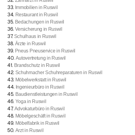
32
.
Zahnarzt in Ruswil
33
.
Immobilien in Ruswil
34
.
Restaurant in Ruswil
35
.
Bedachungen in Ruswil
36
.
Versicherung in Ruswil
37
.
Schulhaus in Ruswil
38
.
Ärzte in Ruswil
39
.
Pneus Pneuservice in Ruswil
40
.
Autovertretung in Ruswil
41
.
Brandschutz in Ruswil
42
.
Schuhmacher Schuhreparaturen in Ruswil
43
.
Möbelwerkstatt in Ruswil
44
.
Ingenieurbüro in Ruswil
45
.
Baudienstleistungen in Ruswil
46
.
Yoga in Ruswil
47
.
Advokaturbüro in Ruswil
48
.
Möbelgeschäft in Ruswil
49
.
Möbelfabrik in Ruswil
50
.
Arzt in Ruswil