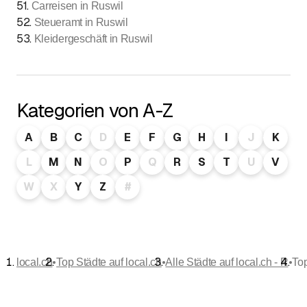
51
.
Carreisen in Ruswil
52
.
Steueramt in Ruswil
53
.
Kleidergeschäft in Ruswil
Kategorien von A-Z
A
B
C
D
E
F
G
H
I
J
K
L
M
N
O
P
Q
R
S
T
U
V
W
X
Y
Z
#
•
•
•
local.ch
Top Städte auf local.ch
Alle Städte auf local.ch - R
Top