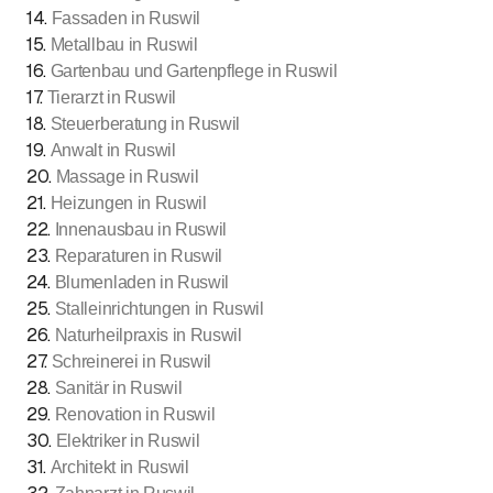
14
.
Fassaden in Ruswil
15
.
Metallbau in Ruswil
16
.
Gartenbau und Gartenpflege in Ruswil
17
.
Tierarzt in Ruswil
18
.
Steuerberatung in Ruswil
19
.
Anwalt in Ruswil
20
.
Massage in Ruswil
21
.
Heizungen in Ruswil
22
.
Innenausbau in Ruswil
23
.
Reparaturen in Ruswil
24
.
Blumenladen in Ruswil
25
.
Stalleinrichtungen in Ruswil
26
.
Naturheilpraxis in Ruswil
27
.
Schreinerei in Ruswil
28
.
Sanitär in Ruswil
29
.
Renovation in Ruswil
30
.
Elektriker in Ruswil
31
.
Architekt in Ruswil