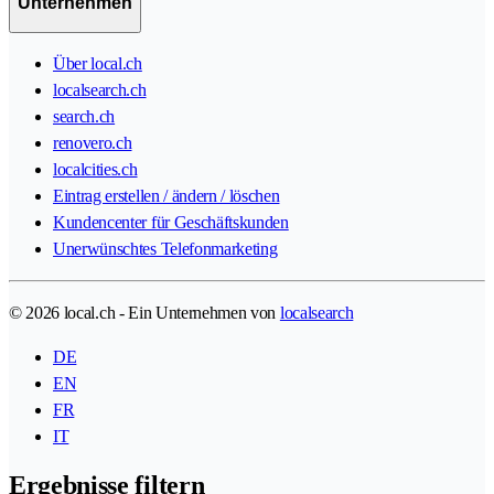
Unternehmen
Über local.ch
localsearch.ch
search.ch
renovero.ch
localcities.ch
Eintrag erstellen / ändern / löschen
Kundencenter für Geschäftskunden
Unerwünschtes Telefonmarketing
© 2026 local.ch - Ein Unternehmen von
localsearch
DE
EN
FR
IT
Ergebnisse filtern