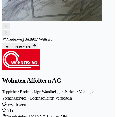
Niederweg 3A
8907 Wettswil
Termin reservieren
Wohntex Affoltern AG
Teppiche • Bodenbeläge Wandbeläge • Parkett • Vorhänge
Vorhangservice • Bodenschleifen Versiegeln
Geschlossen
5
(1)
Bahnhofplatz 1
8910 Affoltern am Albis