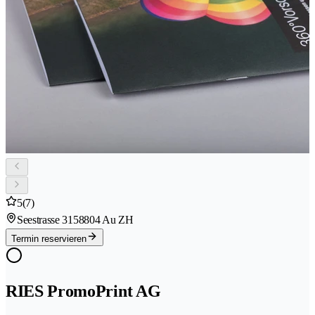
5
(7)
Seestrasse 315
8804 Au ZH
Termin reservieren
RIES PromoPrint AG